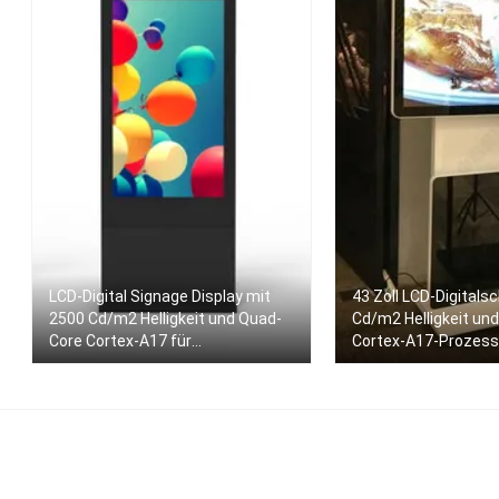
LCD-Digital Signage Display mit
43 Zoll LCD-Digitalsc
2500 Cd/m2 Helligkeit und Quad-
Cd/m2 Helligkeit un
Core Cortex-A17 für
Cortex-A17-Prozess
Außenwerbung