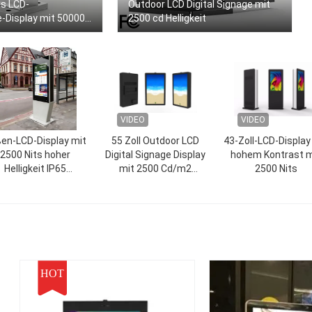
s LCD-
Outdoor LCD Digital Signage mit
e-Display mit 50000
2500 cd Helligkeit
nsdauer für den
h
VIDEO
VIDEO
en-LCD-Display mit
55 Zoll Outdoor LCD
43-Zoll-LCD-Display
2500 Nits hoher
Digital Signage Display
hohem Kontrast m
Helligkeit IP65
mit 2500 Cd/m2
2500 Nits
sserdicht und 10-
Helligkeit und Auflösung
te-Kapazität-Touch
1920*1080
ür Digital Signage
HOT