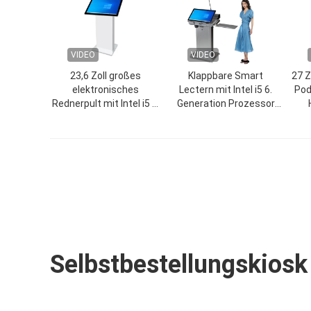
VIDEO
VIDEO
23,6 Zoll großes
Klappbare Smart
27 Z
elektronisches
Lectern mit Intel i5 6.
Pod
Rednerpult mit Intel i5 6.
Generation Prozessor
CPU und 350 Cd/m²
und Mehrsprachigkeit
Helligkeit für interaktiven
für Multimedia-
Unterricht
Präsentationen
Selbstbestellungskiosk