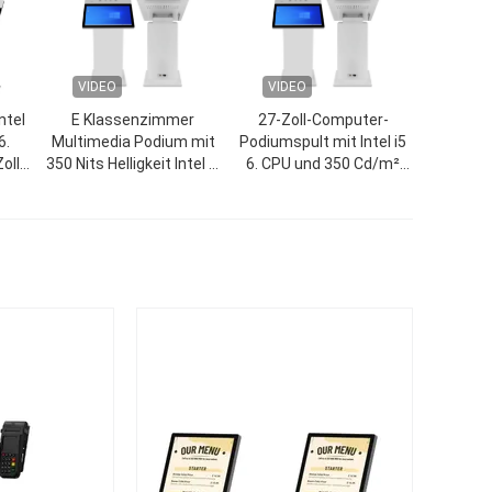
VIDEO
VIDEO
ntel
E Klassenzimmer
27-Zoll-Computer-
6.
Multimedia Podium mit
Podiumspult mit Intel i5
oll-
350 Nits Helligkeit Intel i5
6. CPU und 350 Cd/m²
6. Generation und 8 GB
Helligkeit. Digitaler
 350
RAM Smart Digital
Podiumsständer
Podium