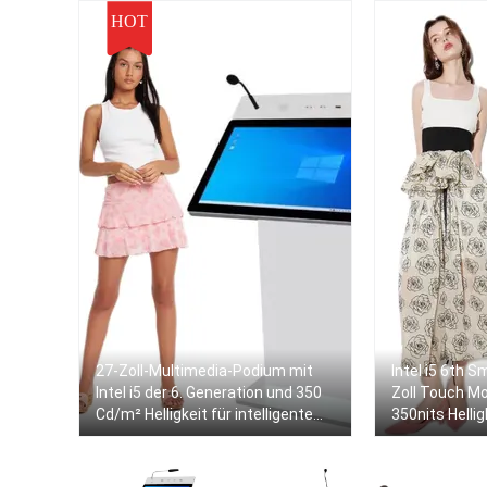
HOT
27-Zoll-Multimedia-Podium mit
Intel i5 6th S
Intel i5 der 6. Generation und 350
Zoll Touch M
Cd/m² Helligkeit für intelligente
350nits Hellig
Klassenzimmer