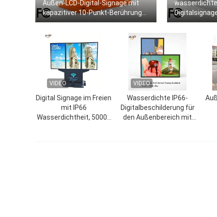
Außen-LCD-Digital-Signage mit
wasserdichte
kapazitiver 10-Punkt-Berührung
Digitalsignag
für Hotellobby und
Stunden Lebe
Veranstaltungen
Außenbereic
VIDEO
VIDEO
Digital Signage im Freien
Wasserdichte IP66-
Auß
mit IP66
Digitalbeschilderung für
Wasserdichtheit, 50000
den Außenbereich mit
Stunden Lebensdauer
einer Helligkeit von 5000
wa
und Multi-OS-
Nits und einer
Punk
Kompatibilität für
Aluminiumlegierung in
f
Android Windows Linux
Luftfahrtqualität