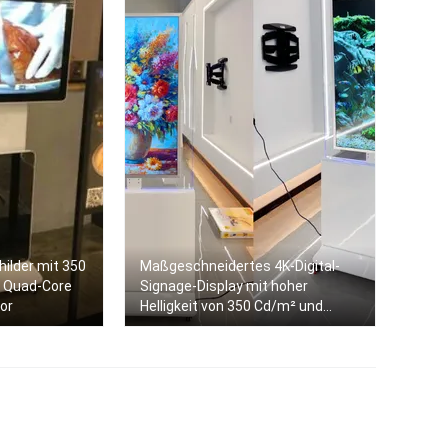
hilder mit 350
Maßgeschneidertes 4K-Digital-
d Quad-Core
Signage-Display mit hoher
or
Helligkeit von 350 Cd/m² und
gehärtetem Glas für
Innenwerbung