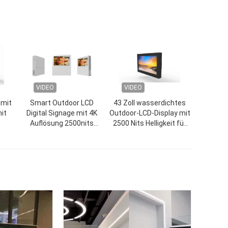
VIDEO
VIDEO
 mit
Smart Outdoor LCD
43 Zoll wasserdichtes
it
Digital Signage mit 4K
Outdoor-LCD-Display mit
Auflösung 2500nits
2500 Nits Helligkeit für
Helligkeit und 178°
Digital Signage-Werbung
Blickwinkel
Kommerzielles Display
Touchscreen Kiosk