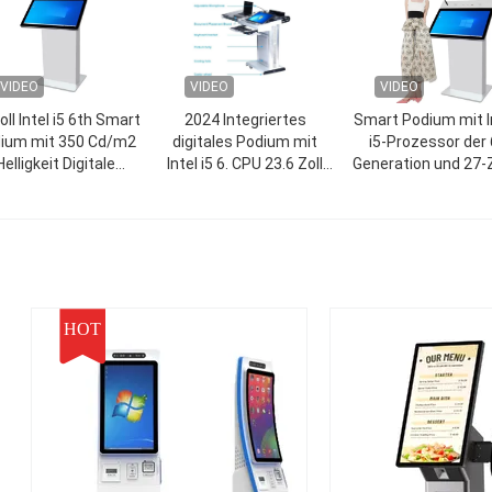
VIDEO
VIDEO
VIDEO
oll Intel i5 6th Smart
2024 Integriertes
Smart Podium mit I
ium mit 350 Cd/m2
digitales Podium mit
i5-Prozessor der 
Helligkeit Digitale
Intel i5 6. CPU 23.6 Zoll
Generation und 27-Z
Lechtern für
Display und 350 Nits
Display für
Konferenzsaal
Helligkeit
Bildungszwecke mit
Cd/m² Helligkeit
HOT