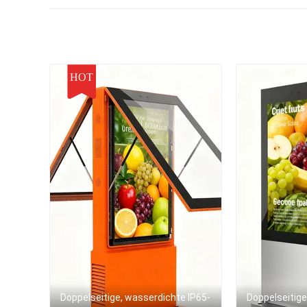
Einzelhandel und
Digital Signage
wa
Selbstbedienung
HOT
Doppelseitige, wasserdichte IP65-
Doppelseitige