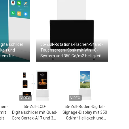
gitalschilder
55-Zoll-Rotations-Flächen-Stand-
keit und
Touchscreen-Kiosk mit Win 10-
stem für
System und 350 Cd/m2 Helligkeit
äfte
VIDEO
VIDEO
nnen-
55-Zoll-LCD-
55-Zoll-Boden-Digital-
 mit
Digitalschilder mit Quad-
Signage-Display mit 350
eit
Core Cortex-A17 und 350
Cd/m² Helligkeit und
Cd/m2 Helligkeit
Quad-Core-Cortex-A17-