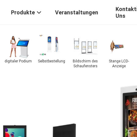
Kontakti
Produkte
Veranstaltungen
Uns
Transparenter
LED-
Miet-LED-
Touch Screen
LCD-Bildschirm
Posteranzeige
Anzeige
Tabelle
g