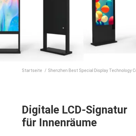
Startseite
/
Shenzhen Best Special Display Technology Co
Digitale LCD-Signatur
für Innenräume