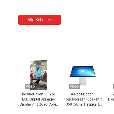
Alle Sehen >>
VIDEO
VIDEO
Hochhelligkeit 55-Zoll-
43-Zoll-Boden-
32
LCD-Digital Signage-
Touchscreen-Kiosk mit
Dig
Display mit Quad-Core-
350 Cd/m² Helligkeit,
Cortex-A17-CPU für
LCD-Werbedisplay,
Be