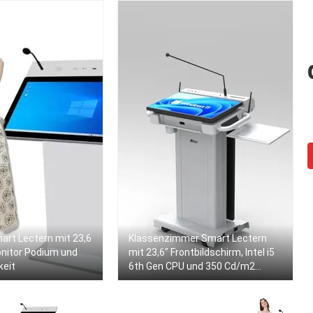
mart Lectern mit 23,6
Klassenzimmer Smart Lectern
onitor Podium und
mit 23,6" Frontbildschirm, Intel i5
keit
6th Gen CPU und 350 Cd/m2
Helligkeit