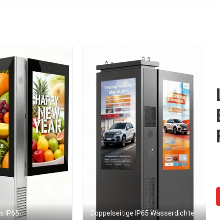
ndmontiertem LCD-
Innenraumbildschilder
Werbebildschirm
s IP65-
Doppelseitige IP65 Wasserdichte