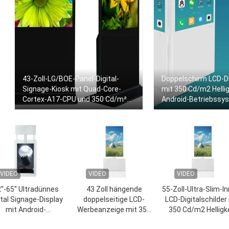
43-Zoll-LG/BOE-Panel-Digital-
Doppelschirm LCD-Di
Signage-Kiosk mit Quad-Core-
mit 350 Cd/m2 Hellig
Cortex-A17-CPU und 350 Cd/m²
Android-Betriebssy
Helligkeit
Einzelhandelsgesch
VIDEO
VIDEO
VIDEO
''-65'' Ultradünnes
43 Zoll hängende
55-Zoll-Ultra-Slim-I
ital Signage-Display
doppelseitige LCD-
LCD-Digitalschilder
mit Android-
Werbeanzeige mit 350
350 Cd/m2 Helligk
triebssystem und
Cd/m2 Helligkeit für