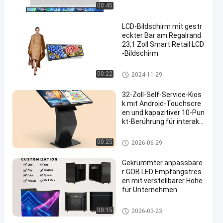
00:45
LCD-Bildschirm mit gestr
eckter Bar am Regalrand
23,1 Zoll Smart Retail LCD
-Bildschirm
Stange LCD-Anzeige
00:22
2024-11-29
32-Zoll-Self-Service-Kios
k mit Android-Touchscre
en und kapazitiver 10-Pun
kt-Berührung für interakti
ve digitale Beschilderung
Digitale LCD-Signatur für Innen
00:25
2026-06-29
räume
Gekrümmter anpassbare
r GOB LED Empfangstres
en mit verstellbarer Höhe
für Unternehmen
LED-Anzeige
00:15
2026-03-23