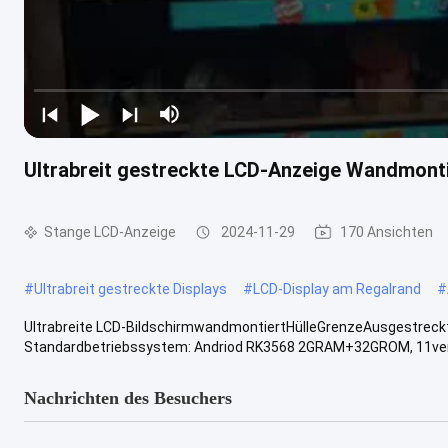
Ultrabreit gestreckte LCD-Anzeige Wandmont
Stange LCD-Anzeige
2024-11-29
170 Ansichten
#
Ultrabreit gestreckte Displays
#
LCD-Display am Regalrand
#
Ultrabreite LCD-BildschirmwandmontiertHülleGrenzeAusgestreckt -
Standardbetriebssystem: Andriod RK3568 2GRAM+32GROM, 11vers
Nachrichten des Besuchers