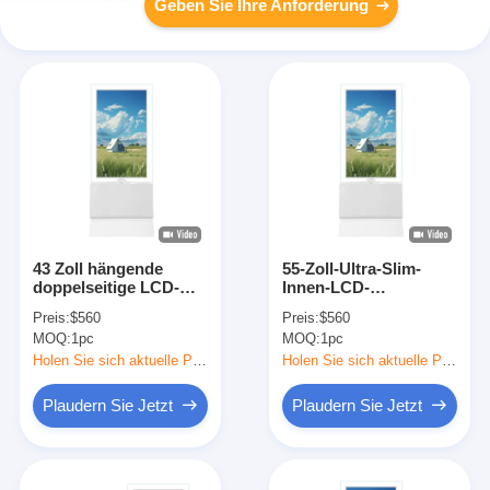
Geben Sie Ihre Anforderung
43 Zoll hängende
55-Zoll-Ultra-Slim-
doppelseitige LCD-
Innen-LCD-
Werbeanzeige mit 350
Digitalschilder mit 350
Preis:
$560
Preis:
$560
Cd/m2 Helligkeit für
Cd/m2 Helligkeit
MOQ:
1pc
MOQ:
1pc
Innenraumbildschilder
Holen Sie sich aktuelle Preis
Holen Sie sich aktuelle Preis
Plaudern Sie Jetzt
Plaudern Sie Jetzt