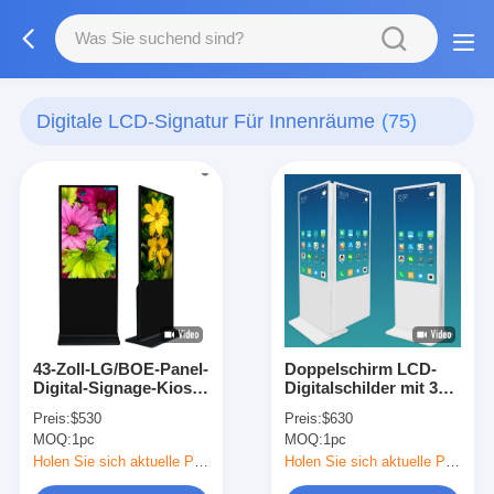
Digitale LCD-Signatur Für Innenräume
(75)
43-Zoll-LG/BOE-Panel-
Doppelschirm LCD-
Digital-Signage-Kiosk
Digitalschilder mit 350
mit Quad-Core-Cortex-
Cd/m2 Helligkeit und
Preis:
$530
Preis:
$630
A17-CPU und 350
Android-
MOQ:
1pc
MOQ:
1pc
Cd/m² Helligkeit
Betriebssystem für
Einzelhandelsgeschäfte
Holen Sie sich aktuelle Preis
Holen Sie sich aktuelle Preis