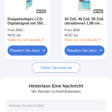
Werksbesichtigung
Qualitätskontrolle
Doppelseitiges LCD-
43 Zoll, 49 Zoll, 55 Zoll,
Digitalsignal mit 350
ultradünnes 1,98 cm
Kontaktieren Sie uns
Cd/m2 Helligkeit und
großes Android-
Preis:
$560
Preis:
$560
178°/178° Blickwinkel
Werbedisplay mit
MOQ:
1pc
MOQ:
1pc
mit Quad-Core-CPU
doppelseitiger LCD-
Neuigkeiten
Cortex-A17
Digital-Signage und
Holen Sie sich aktuelle Preis
Holen Sie sich aktuelle Preis
350 Cd/m² Helligkeit
Fälle
Plaudern Sie Jetzt
Plaudern Sie Jetzt
Plaudern Sie Jetzt
Sehen Sie mehr an
Digitale LCD-Signatur für Innenräume
Hinterlass Eine Nachricht
Wir Werden Schnell Antworten
Lcd-digitale Beschilderung im Freien
Boden, der lcd-digitale Beschilderung steht