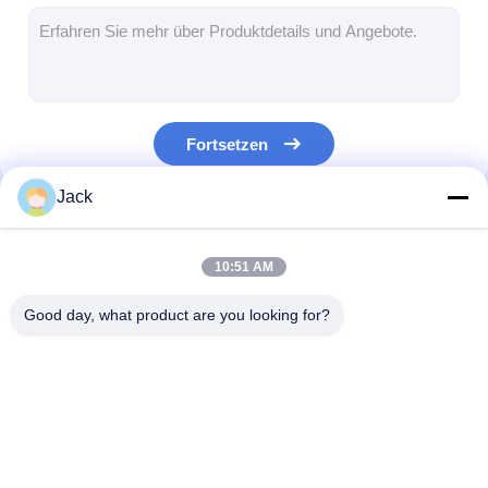
digitaler Podium
Selbstbestellungskiosk
Bildschirm des Schaufensters
Fortsetzen
Stange LCD-Anzeige
Jack
Tragbare digitale Beschilderung
Unsere Kategorien
Transparenter LCD-Bildschirm
10:51 AM
LED-Posteranzeige
Good day, what product are you looking for?
Miet-LED-Anzeige
Touch Screen Tabelle
Digitale LCD-Signatur
Lcd-digitale
Boden, der lcd
LED Filmbildschirm
für Innenräume
Beschilderung im
digitale
Freien
Beschilderung 