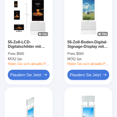
55-Zoll-LCD-
55-Zoll-Boden-Digital-
Digitalschilder mit
Signage-Display mit
Quad-Core Cortex-A17
350 Cd/m² Helligkeit
Preis:
$560
Preis:
$560
und 350 Cd/m2
und Quad-Core-
MOQ:
1pc
MOQ:
1pc
Helligkeit
Cortex-A17-CPU
Holen Sie sich aktuelle Preis
Holen Sie sich aktuelle Preis
Plaudern Sie Jetzt
Plaudern Sie Jetzt
Heim
Produkte
Über uns