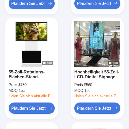
Plaudern Sie Jetzt
Plaudern Sie Jetzt
55-Zoll-Rotations-
Hochhelligkeit 55-Zoll-
Flächen-Stand-
LCD-Digital Signage-
Touchscreen-Kiosk
Display mit Quad-
Preis:
$730
Preis:
$560
mit Win 10-System
Core-Cortex-A17-CPU
MOQ:
1pc
MOQ:
1pc
und 350 Cd/m2
für Einzelhandel und
Helligkeit
Selbstbedienung
Holen Sie sich aktuelle Preis
Holen Sie sich aktuelle Preis
Plaudern Sie Jetzt
Plaudern Sie Jetzt