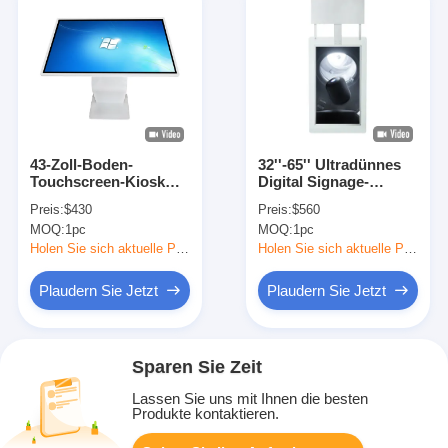
43-Zoll-Boden-
32''-65'' Ultradünnes
Touchscreen-Kiosk
Digital Signage-
mit 350 Cd/m²
Display mit Android-
Preis:
$430
Preis:
$560
Helligkeit, LCD-
Betriebssystem und
MOQ:
1pc
MOQ:
1pc
Werbedisplay, Digital
wandmontiertem LCD-
Signage
Werbebildschirm
Holen Sie sich aktuelle Preis
Holen Sie sich aktuelle Preis
Plaudern Sie Jetzt
Plaudern Sie Jetzt
Sparen Sie Zeit
Lassen Sie uns mit Ihnen die besten
Produkte kontaktieren.