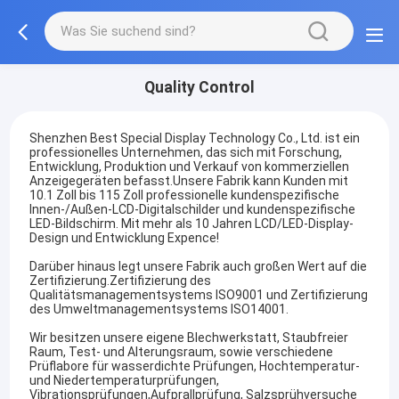
Quality Control
Shenzhen Best Special Display Technology Co., Ltd. ist ein
professionelles Unternehmen, das sich mit Forschung,
Entwicklung, Produktion und Verkauf von kommerziellen
Anzeigegeräten befasst.Unsere Fabrik kann Kunden mit
10.1 Zoll bis 115 Zoll professionelle kundenspezifische
Innen-/Außen-LCD-Digitalschilder und kundenspezifische
LED-Bildschirm. Mit mehr als 10 Jahren LCD/LED-Display-
Design und Entwicklung Expence!
Darüber hinaus legt unsere Fabrik auch großen Wert auf die
Zertifizierung.Zertifizierung des
Qualitätsmanagementsystems ISO9001 und Zertifizierung
des Umweltmanagementsystems ISO14001.
Wir besitzen unsere eigene Blechwerkstatt, Staubfreier
Raum, Test- und Alterungsraum, sowie verschiedene
Prüflabore für wasserdichte Prüfungen, Hochtemperatur-
und Niedertemperaturprüfungen,
Vibrationsprüfungen,Aufprallprüfung, Salzsprühversuche