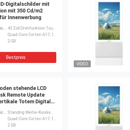
D-Digitalschilder mit
ion mit 350 Cd/m2
 für Innenwerbung
Produktbezeichnung:
43 Zoll Drehfunktion Touch Display digitale Werbetafel für Innenräume
Quad-Core Cortex-A17, 1,8 GHz
2 GB
Bestpreis
VIDEO
oden stehende LCD
osk Remote Update
rtikale Totem Digital
Produktbezeichnung:
Standing Werbe-Kioske Remote-Aktualisierung Android vertikaler Totem
Quad-Core Cortex-A17, 1,8 GHz
2 GB