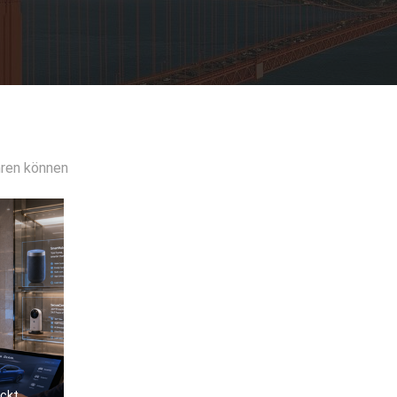
hren können
uckt