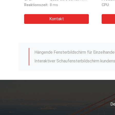
CPU:
Quad-Core Cortex-A17, 1,8 GHz
CPU:
Kontakt
49 55 65 Zoll 2500nits Schaufensterbildsch
Super helle Smart TV Monitor 55 Zoll LCD-B
De
49 55 65 Zoll 2500nits Schaufensterbildsch