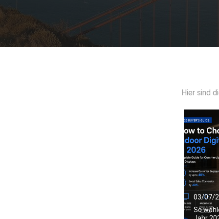
Hier sind 
03/07/
So wähle
Jahr 202