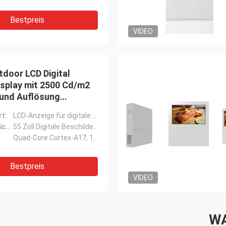
Bestpreis
VIDEO
tdoor LCD Digital
isplay mit 2500 Cd/m2
 und Auflösung
0
t:
LCD-Anzeige für digitale Werbeanzeigen im Freien
Produktbezeichnung:
55 Zoll Digitale Beschilderung Outdoor-Lcd-Digitale Beschilderung
Quad-Core Cortex-A17, 1,8 GHz
Bestpreis
VIDEO
WA