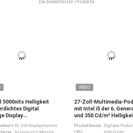
Die beliebtesten Produkte
O
VIDEO
ll-LCD-Werbebildschirm
angepasste Innenraum
0 Cd/m² Helligkeit und
Digitalschilder Doppelse
Core-Cortex-A17-CPU
55-Zoll-LCD-Anzeige
e Anzeige von Digital
elwort:
LCD-Werbebildschirm
Produktbezeichnung:
ge im Innenbereich
Produktbezeichnung:
China Fabrik Anpassung 49 Zoll LCD Werbebildschirm Totem Kiosk Innenraum Digitale Beschilderung und
CPU:
55-Zoll-Ultra-Schmale Schaufenster-Hängeschirme, Indoor-LCD Werbe-Player