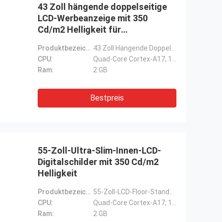
43 Zoll hängende doppelseitige
LCD-Werbeanzeige mit 350
Cd/m2 Helligkeit für
Innenraumbildschilder
Produktbezeichnung:
43 Zoll Hängende Doppelseitige Fensterwerbung Hängende Digitale Beschilderung
CPU:
Quad-Core Cortex-A17, 1,8 GHz
Ram:
2 GB
Bestpreis
55-Zoll-Ultra-Slim-Innen-LCD-
Digitalschilder mit 350 Cd/m2
Helligkeit
Produktbezeichnung:
55-Zoll-LCD-Floor-Standbildschirm für den Innenbereich
CPU:
Quad-Core Cortex-A17, 1,8 GHz
Ram:
2 GB