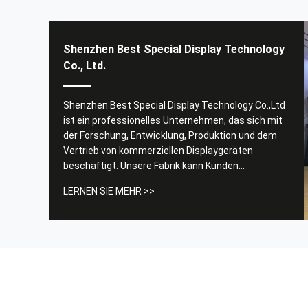
Shenzhen Best Special Display Technology
Co., Ltd.
Das Design ist wirklich hervorragend und funktioniert
gut. CS sorgte dafür, dass meine Geräte und
Shenzhen Best Special Display Technology Co.,Ltd
Bedürfnisse genau für das Gerät erfüllt werden.
ist ein professionelles Unternehmen, das sich mit
der Forschung, Entwicklung, Produktion und dem
------ Larrie Santos
Vertrieb von kommerziellen Displaygeräten
beschäftigt. Unsere Fabrik kann Kunden
professionelle, maßgeschneiderte
LERNEN SIE MEHR >>
Indoor-/Outdoor-LCD-Digital Signage- und
maßgeschneiderte LED-Bildschirme von 10,1 Zoll
bis 115 Zoll anbieten. Mit über 15 Jahren Erfahrung
...