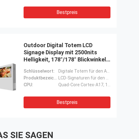
Bestpreis
Outdoor Digital Totem LCD
Signage Display mit 2500nits
Helligkeit, 178°/178° Blickwinkel
und Quad-Core Cortex-A17 CPU
Schlüsselwort:
Digitale Totem für den Außenbereich
Produktbezeichnung:
LCD-Signaturen für den Außenbereich Werbung Totem-Medien-Player Digital Signage Displays
CPU:
Quad-Core Cortex-A17, 1,8 GHz
Bestpreis
S SIE SAGEN