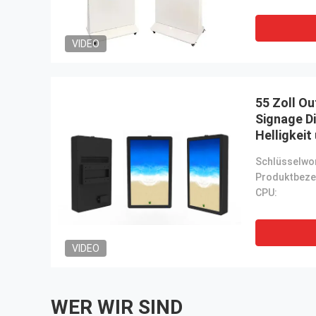
VIDEO
55 Zoll Ou
Signage D
Helligkeit
1920*108
Schlüsselwor
CPU:
VIDEO
WER WIR SIND