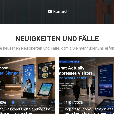
Kontakt
NEUIGKEITEN UND FÄLLE
die neuesten Neuigkeiten und Fälle, damit Sie mehr über uns erfa
2026
01/07/2026
n Sie Indoor Digital Signage im
Corporate Lobby Displays: Was
6 aus: Vollständiger
Besucher tatsächlich beeindr