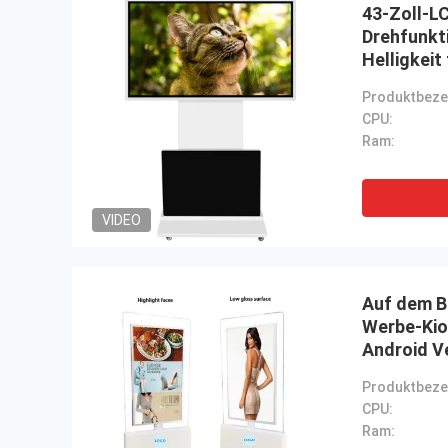
43-Zoll-LC
Drehfunkt
Helligkeit
CPU:
Ram:
VIDEO
Auf dem B
Werbe-Ki
Android Ve
Signage
CPU:
Ram: