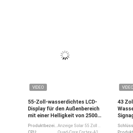
VIDEO
VIDE
43-Zoll-LCD-Schildschirm mit
49-Zo
3,6-
350 Cd/m2 Helligkeit
mit 35
Touchscreen Kiosk
Quad-
für di
Touch Panel Dual System Lehrer Smart Digital Podium Lectern mit Mikrofon für das Schulklassenzimmer
Schlüsselwort:
LCD-Signalbildschirm
Schlüss
Signa
Produktbezeichnung:
Bodenstand Win 10 System Touchscreen Kiosk Werbebildschirm Totem Digitale Beschilderung und Anzeigen