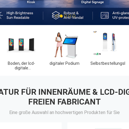
1
2
3
4
5
LED-
Miet-LED-Anzeige
Touch Screen
Posteranzeige
Tabelle
NATUR FÜR INNENRÄUME & LCD-DI
FREIEN FABRICANT
Eine große Auswahl an hochwertigen Produkten für Sie