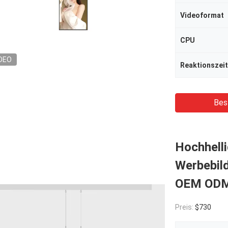
Videoformat
CPU
DEO
Reaktionszeit
Bes
Hochhell
Werbebil
OEM OD
Preis:
$730