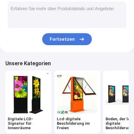
digitaler Podium
Selbstbestellungskiosk
Bildschirm des Schaufensters
Fortsetzen
Stange LCD-Anzeige
Tragbare digitale Beschilderung
Unsere Kategorien
Transparenter LCD-Bildschirm
LED-Posteranzeige
Miet-LED-Anzeige
Touch Screen Tabelle
Digitale LCD-
Lcd-digitale
Boden, der lcd
LED Filmbildschirm
Signatur für
Beschilderung im
digitale
Innenräume
Freien
Beschilderung 