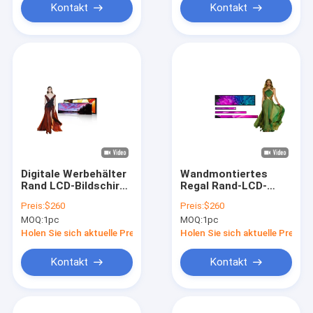
Kontakt
Kontakt
Digitale Werbehälter
Wandmontiertes
Rand LCD-Bildschirm
Regal Rand-LCD-
Digital Signage
Bildschirm,
Preis:
$260
Preis:
$260
Poster OEM ODM
Stretched Bar-Typ-
MOQ:
1pc
MOQ:
1pc
LCD-Display für den
Supermarkt Mall
Holen Sie sich aktuelle Preis
Holen Sie sich aktuelle Preis
Kontakt
Kontakt