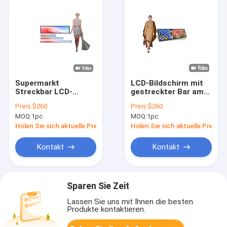
Supermarkt
LCD-Bildschirm mit
Streckbar LCD-
gestreckter Bar am
Display
Regalrand 23,1 Zoll
Preis:
$260
Preis:
$260
Mehrsprachige
Smart Retail LCD-
MOQ:
1pc
MOQ:
1pc
digitale Regale
Bildschirm
Holen Sie sich aktuelle Preis
Holen Sie sich aktuelle Preis
Kontakt
Kontakt
Sparen Sie Zeit
Lassen Sie uns mit Ihnen die besten
Produkte kontaktieren.