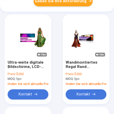
Geben Sie Ihre Anforderung
Ultra-weite digitale
Wandmontiertes
Bildschirme, LCD-
Regal Rand
Bildschirm mit CMS-
gestreckte Bar LCD-
Preis:
$260
Preis:
$260
Software / Android
Display
MOQ:
1pc
MOQ:
1pc
maßgeschneiderter
Touchscreen LCD-
Holen Sie sich aktuelle Preis
Holen Sie sich aktuelle Preis
Display
Kontakt
Kontakt