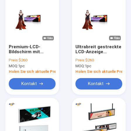
Premium-LCD-
Ultrabreit gestreckte
Bildschirm mit
LCD-Anzeige
gestreckter Stange
Wandmontierte
Preis:
$260
Preis:
$260
Werbebildschirm
MOQ:
1pc
MOQ:
1pc
Holen Sie sich aktuelle Preis
Holen Sie sich aktuelle Preis
Kontakt
Kontakt
Heim
Produkte
Über uns