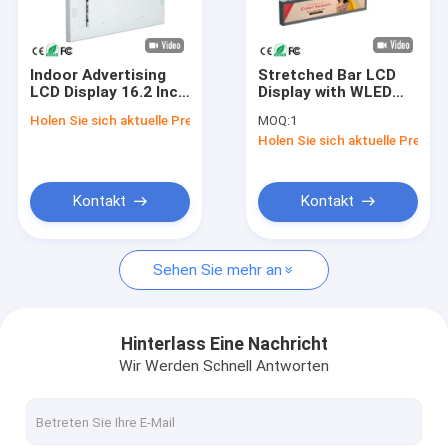
Werksbesichtigung
Qualitätskontrolle
Indoor Advertising
Stretched Bar LCD
LCD Display 16.2 Inch
Display with WLED
Kontaktieren Sie uns
animated Digital
Back Light
Holen Sie sich aktuelle Preis
MOQ:
1
Signage
Holen Sie sich aktuelle Preis
Neuigkeiten
Fälle
Kontakt
Kontakt
Plaudern Sie Jetzt
Sehen Sie mehr an
Digitale LCD-Signatur für Innenräume
Hinterlass Eine Nachricht
Wir Werden Schnell Antworten
Lcd-digitale Beschilderung im Freien
Boden, der lcd-digitale Beschilderung steht