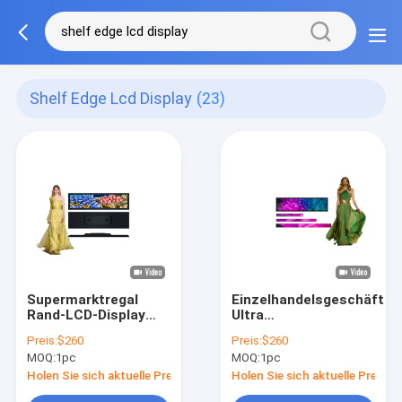
Shelf Edge Lcd Display
(23)
Supermarktregal
Einzelhandelsgeschäft
Rand-LCD-Display
Ultra
Mehrsprachig
Breitgestrecktes
Preis:
$260
Preis:
$260
gestreckter LCD-
Display Regal Rand
MOQ:
1pc
MOQ:
1pc
Bildschirm
LCD Bildschirm Wand
montiert
Holen Sie sich aktuelle Preis
Holen Sie sich aktuelle Preis