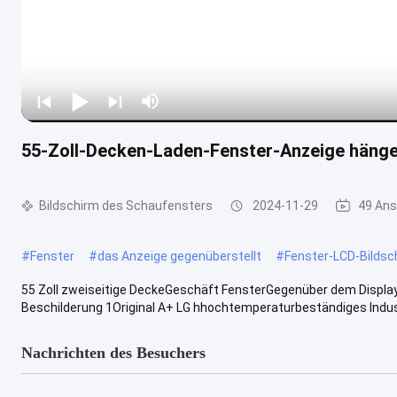
55-Zoll-Decken-Laden-Fenster-Anzeige hängen
Bildschirm des Schaufensters
2024-11-29
49 Ans
#
Fenster
#
das Anzeige gegenüberstellt
#
Fenster-LCD-Bildsc
55 Zoll zweiseitige DeckeGeschäft FensterGegenüber dem Displa
Beschilderung 1Original A+ LG hhochtemperaturbeständiges Industr
Nachrichten des Besuchers