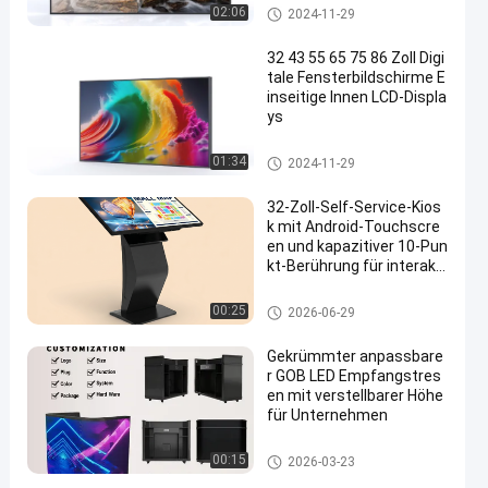
Bildschirm des Schaufensters
02:06
2024-11-29
32 43 55 65 75 86 Zoll Digi
tale Fensterbildschirme E
inseitige Innen LCD-Displa
ys
Bildschirm des Schaufensters
01:34
2024-11-29
32-Zoll-Self-Service-Kios
k mit Android-Touchscre
en und kapazitiver 10-Pun
kt-Berührung für interakti
ve digitale Beschilderung
Digitale LCD-Signatur für Innen
00:25
2026-06-29
räume
Gekrümmter anpassbare
r GOB LED Empfangstres
en mit verstellbarer Höhe
für Unternehmen
LED-Anzeige
00:15
2026-03-23