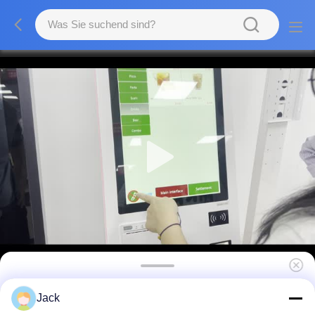
21.5-Zoll-Selbstbedienungskiosk mit Quad-
Jack
Core Cortex-A17 und 350 Cd/m2 Helligkeit