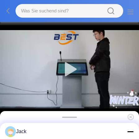
Smart Podium Digital Podium mit elektrisch
Jack
höhenverstellbarem Intel i5 6- und 27-Zoll-