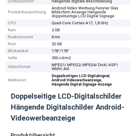
Schlüsselwort
Hängende digitale Beschilderung
Android Video Werbung Fenster Glas
Produktbezeichnung
Bildschirm Anzeige Hängende
doppelseitige LCD Digital Signage
CPU
Quad-Core Cortex-A17, 1,8 GHz
Ram
2 GB
Reaktionszeit
8 ms
Rom
32 GB
Blickwinkel
178°/178°
Helle
350 cd/m2
MPEG1/ MPEG2/ MPEG4/ DivX/ ASP/
Videoformat
WMV/ AVI
,
Doppelseitiges LCD-Digitalsignal
Markieren:
,
Android-Videowerbeanzeige
Hängende Digital Signage-Anzeige
Doppelseitige LCD-Digitalschilder
Hängende Digitalschilder Android-
Videowerbeanzeige
Produktübersicht