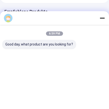
Empfohlene Produkte
6:59 PM
Good day, what product are you looking for?
55-Zoll-LCD-Digital
55 Zoll Indoor LCD
Ultra-Dünn 2
Signage für den
Digital Signage
Doppelseitiges
Innenbereich mit
Touchscreen Totem
Digitaldisplay
Android-
Kiosk mit Android OS
178° Blickwink
Betriebssystem und
500 Cd/m2 Helligkeit
3500 Nits Helli
Bestpreis
Bestpreis
Bestprei
350 CD/m2 Helligkeit
für hohe
Sichtbarkeit
Startseite
Über uns
Kontakt
Desktop Site
Sitemap
Privacy Policy
Qualität
Digitale LCD-Signatur für Innenräume
China
Fabrik.Copyright © 2026 Shenzhen Best Special Display