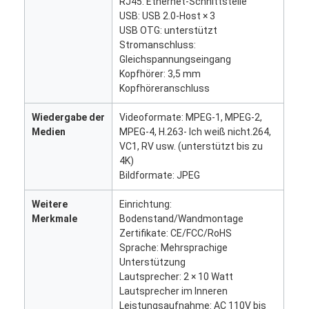
RJ45: Ethernet-Schnittstelle
Werksbesichtigung
USB: USB 2.0-Host × 3
USB OTG: unterstützt
Qualitätskontrolle
Stromanschluss:
Gleichspannungseingang
Kontaktieren Sie uns
Kopfhörer: 3,5 mm
Kopfhöreranschluss
Neuigkeiten
Wiedergabe der
Videoformate: MPEG-1, MPEG-2,
Medien
MPEG-4, H.263- Ich weiß nicht.264,
Fälle
VC1, RV usw. (unterstützt bis zu
4K)
Plaudern Sie Jetzt
Bildformate: JPEG
Weitere
Einrichtung:
Merkmale
Bodenstand/Wandmontage
Digitale LCD-Signatur für Innenräume
Zertifikate: CE/FCC/RoHS
Sprache: Mehrsprachige
Lcd-digitale Beschilderung im Freien
Unterstützung
Lautsprecher: 2 × 10 Watt
Boden, der lcd-digitale Beschilderung steht
Lautsprecher im Inneren
Leistungsaufnahme: AC 110V bis