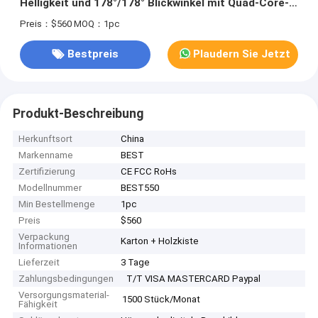
Helligkeit und 178°/178° Blickwinkel mit Quad-Core-
CPU Cortex-A17
Preis：$560
MOQ：1pc
Bestpreis
Plaudern Sie Jetzt
Produkt-Beschreibung
Herkunftsort
China
Markenname
BEST
Zertifizierung
CE FCC RoHs
Modellnummer
BEST550
Min Bestellmenge
1pc
Preis
$560
Verpackung
Karton + Holzkiste
Informationen
Lieferzeit
3 Tage
Zahlungsbedingungen
T/T VISA MASTERCARD Paypal
Versorgungsmaterial-
1500 Stück/Monat
Fähigkeit