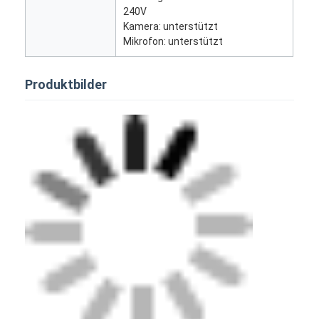
digitaler Podium
240V
Kamera: unterstützt
Selbstbestellungskiosk
Mikrofon: unterstützt
Bildschirm des Schaufensters
Produktbilder
Stange LCD-Anzeige
Tragbare digitale Beschilderung
Transparenter LCD-Bildschirm
Miet-LED-Anzeige
Touch Screen Tabelle
LED Filmbildschirm
Anzeige mit E-Tinte