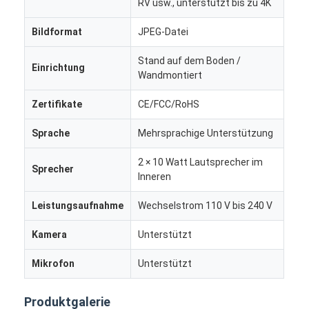
RV usw., unterstützt bis zu 4K
digitaler Podium
Bildformat
JPEG-Datei
Selbstbestellungskiosk
Stand auf dem Boden /
Einrichtung
Bildschirm des Schaufensters
Wandmontiert
Stange LCD-Anzeige
Zertifikate
CE/FCC/RoHS
Tragbare digitale Beschilderung
Sprache
Mehrsprachige Unterstützung
Transparenter LCD-Bildschirm
2 × 10 Watt Lautsprecher im
Sprecher
Inneren
Miet-LED-Anzeige
Leistungsaufnahme
Wechselstrom 110 V bis 240 V
Touch Screen Tabelle
Kamera
Unterstützt
LED Filmbildschirm
Mikrofon
Unterstützt
Anzeige mit E-Tinte
Produktgalerie