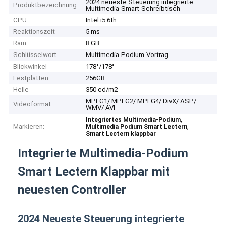
2024 neueste Steuerung integrierte
Produktbezeichnung
Multimedia-Smart-Schreibtisch
CPU
Intel i5 6th
Reaktionszeit
5 ms
Ram
8 GB
Schlüsselwort
Multimedia-Podium-Vortrag
Blickwinkel
178°/178°
Festplatten
256GB
Helle
350 cd/m2
MPEG1/ MPEG2/ MPEG4/ DivX/ ASP/
Videoformat
WMV/ AVI
,
Integriertes Multimedia-Podium
Markieren:
,
Multimedia Podium Smart Lectern
Smart Lectern klappbar
Integrierte Multimedia-Podium
Smart Lectern Klappbar mit
neuesten Controller
2024 Neueste Steuerung integrierte