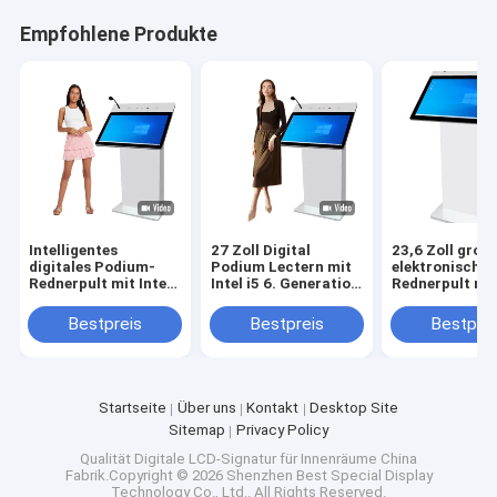
Empfohlene Produkte
Intelligentes
27 Zoll Digital
23,6 Zoll groß
digitales Podium-
Podium Lectern mit
elektronisches
Rednerpult mit Intel
Intel i5 6. Generation
Rednerpult mit
i5 6th, 27-Zoll-
und 350 Cd/m2
i5 6. CPU und 
Display und 350
Helligkeit für
Cd/m² Helligke
Bestpreis
Bestpreis
Bestprei
Cd/m² Helligkeit für
intelligente
interaktiven
den Schulunterricht
Multimedia-
Unterricht
Präsentationen
Startseite
Über uns
Kontakt
Desktop Site
Sitemap
Privacy Policy
Qualität
Digitale LCD-Signatur für Innenräume
China
Fabrik.Copyright © 2026 Shenzhen Best Special Display
Technology Co., Ltd.. All Rights Reserved.