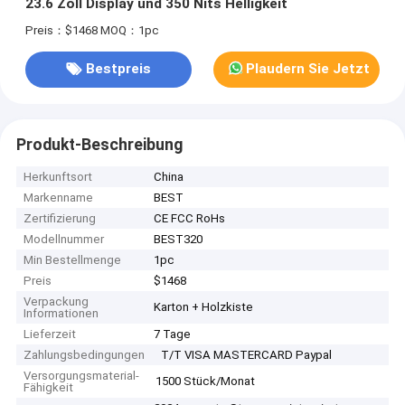
23.6 Zoll Display und 350 Nits Helligkeit
Preis：$1468
MOQ：1pc
Bestpreis
Plaudern Sie Jetzt
Produkt-Beschreibung
Herkunftsort
China
Markenname
BEST
Zertifizierung
CE FCC RoHs
Modellnummer
BEST320
Min Bestellmenge
1pc
Preis
$1468
Verpackung
Karton + Holzkiste
Informationen
Lieferzeit
7 Tage
Zahlungsbedingungen
T/T VISA MASTERCARD Paypal
Versorgungsmaterial-
1500 Stück/Monat
Fähigkeit