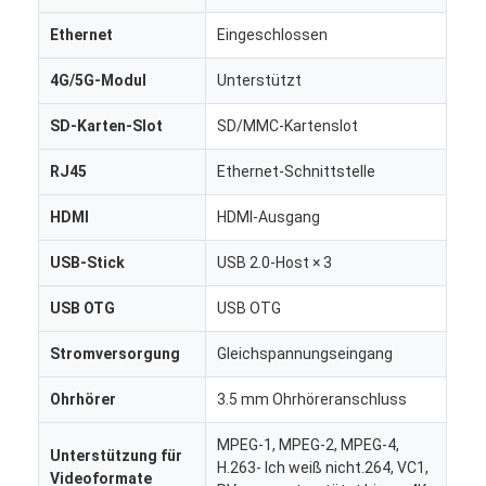
Werksbesichtigung
Ethernet
Eingeschlossen
Qualitätskontrolle
4G/5G-Modul
Unterstützt
Kontaktieren Sie uns
SD-Karten-Slot
SD/MMC-Kartenslot
Neuigkeiten
RJ45
Ethernet-Schnittstelle
Fälle
HDMI
HDMI-Ausgang
Plaudern Sie Jetzt
USB-Stick
USB 2.0-Host × 3
USB OTG
USB OTG
Stromversorgung
Gleichspannungseingang
Digitale LCD-Signatur für Innenräume
Ohrhörer
3.5 mm Ohrhöreranschluss
Lcd-digitale Beschilderung im Freien
MPEG-1, MPEG-2, MPEG-4,
Boden, der lcd-digitale Beschilderung steht
Unterstützung für
H.263- Ich weiß nicht.264, VC1,
Videoformate