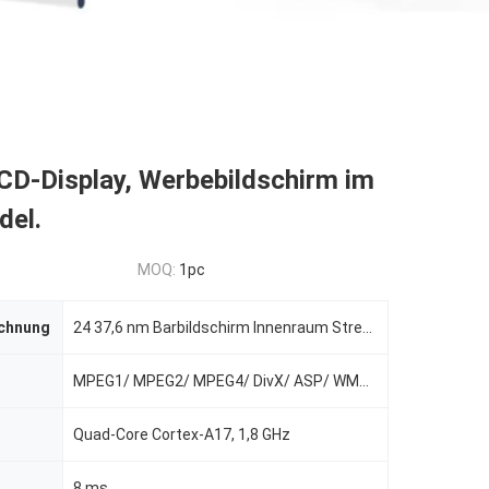
CD-Display, Werbebildschirm im
del.
MOQ:
1pc
chnung
24 37,6 nm Barbildschirm Innenraum Streckbar Breitregal LCD Werbebildschirm Handel
MPEG1/ MPEG2/ MPEG4/ DivX/ ASP/ WMV/ AVI
Quad-Core Cortex-A17, 1,8 GHz
8 ms