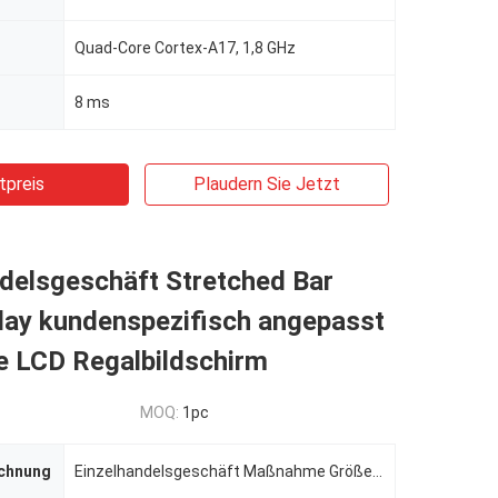
Quad-Core Cortex-A17, 1,8 GHz
8 ms
tpreis
Plaudern Sie Jetzt
delsgeschäft Stretched Bar
lay kundenspezifisch angepasst
e LCD Regalbildschirm
MOQ:
1pc
chnung
Einzelhandelsgeschäft Maßnahme Größe 24 Supermarktregale Ultrabreite LCD-Stretchbar-förmige Anzeige