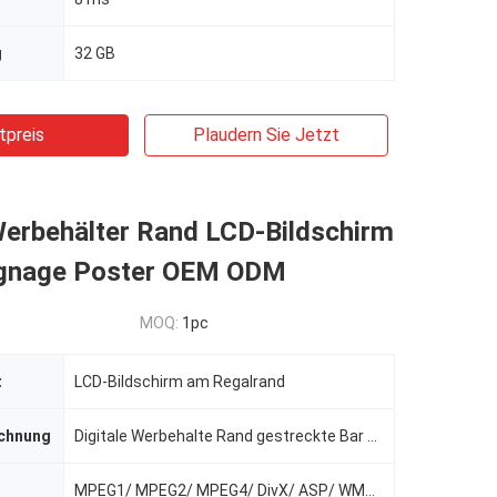
g
32 GB
tpreis
Plaudern Sie Jetzt
Werbehälter Rand LCD-Bildschirm
Signage Poster OEM ODM
MOQ:
1pc
t
LCD-Bildschirm am Regalrand
chnung
Digitale Werbehalte Rand gestreckte Bar Lcd-Bildschirm Digitales Poster und Beschilderung
MPEG1/ MPEG2/ MPEG4/ DivX/ ASP/ WMV/ AVI