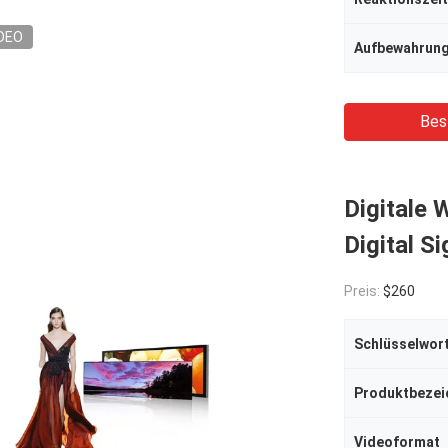
DEO
Aufbewahrun
Bes
Digitale 
Digital 
Preis:
$260
Schlüsselwor
Produktbezei
Videoformat