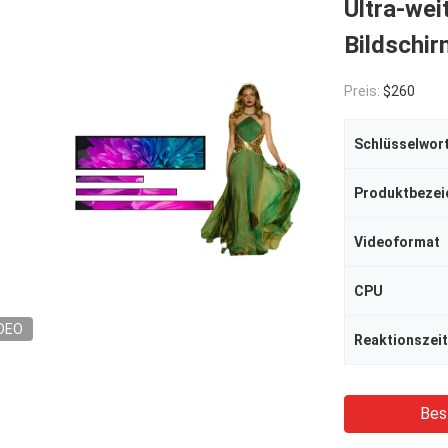
Ultra-wei
Bildschi
Preis:
$260
Schlüsselwor
Produktbezei
Videoformat
CPU
DEO
Reaktionszeit
Bes