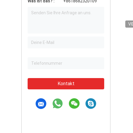
Was ist das? :
+8618682320109
VI
Kontakt