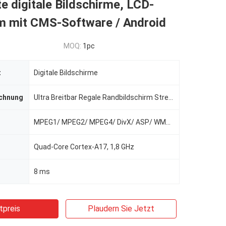
te digitale Bildschirme, LCD-
rm mit CMS-Software / Android
MOQ:
1pc
t
Digitale Bildschirme
chnung
Ultra Breitbar Regale Randbildschirm Streckt LCD-Display Smart Shelf Supermarktwerbung mit Cms-Softw
MPEG1/ MPEG2/ MPEG4/ DivX/ ASP/ WMV/ AVI
Quad-Core Cortex-A17, 1,8 GHz
8 ms
tpreis
Plaudern Sie Jetzt