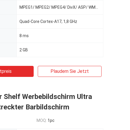
MPEG1/ MPEG2/ MPEG4/ DivX/ ASP/ WMV/ AVI
Quad-Core Cortex-A17, 1,8 GHz
8 ms
2 GB
tpreis
Plaudern Sie Jetzt
 Shelf Werbebildschirm Ultra
treckter Barbildschirm
MOQ:
1pc