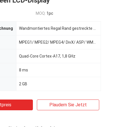
een LCD-Display
MOQ:
1pc
chnung
Wandmontiertes Regal Rand gestreckte Bar gestreckte Bar Touchscreen LCD-Display
MPEG1/ MPEG2/ MPEG4/ DivX/ ASP/ WMV/ AVI
Quad-Core Cortex-A17, 1,8 GHz
8 ms
2 GB
tpreis
Plaudern Sie Jetzt