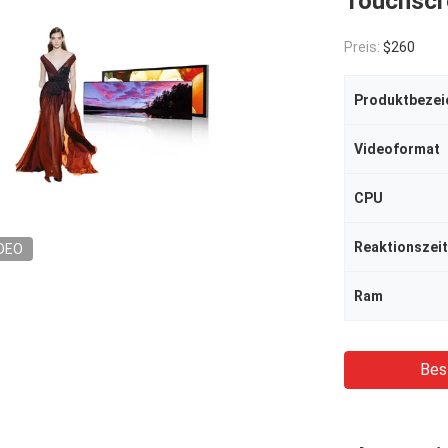
Touchscr
Preis:
$260
Produktbezei
Videoformat
CPU
Reaktionszeit
DEO
Ram
Bes