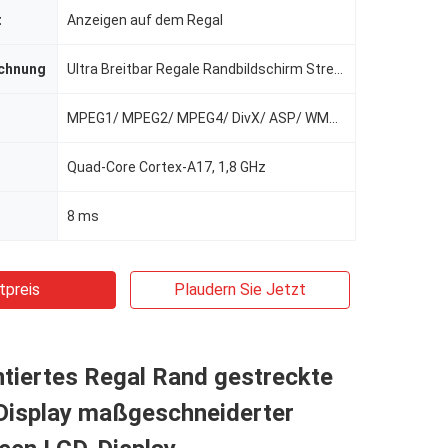
t
Anzeigen auf dem Regal
chnung
Ultra Breitbar Regale Randbildschirm Streckt LCD-Display Smart Shelf Supermarktwerbung mit Cms-Softw
MPEG1/ MPEG2/ MPEG4/ DivX/ ASP/ WMV/ AVI
Quad-Core Cortex-A17, 1,8 GHz
8 ms
tpreis
Plaudern Sie Jetzt
iertes Regal Rand gestreckte
Display maßgeschneiderter