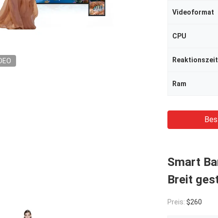
Videoformat
CPU
Reaktionszeit
DEO
Ram
Bes
Smart Bar
Breit ges
Preis:
$260