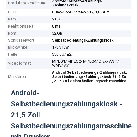
Android Selbstbedienungs-
Produktbezeichnung
Zahlungskiosk
CPU
Quad-Core Cortex-A17, 1,8 GHz
Ram
2 GB
Reaktionszeit
8 ms
Rom
32 GB
Schlüsselwort
Selbstbedienungs-Zahlungskiosk
Blickwinkel
178°/178°
Helle
350 cd/m2
MPEG1/ MPEG2/ MPEG4/ DivX/ ASP/
Videoformat
WMV/ AVI
,
Android Selbstbedienungs-Zahlungskiosk
Markieren:
,
Selbstbedienungs-Zahlungskiosk 21
5 Zoll
,
21.5 Zoll Selbstbedienungszahlmaschine
Android-
Selbstbedienungszahlungskiosk -
21,5 Zoll
Selbstbedienungszahlungsmaschine
mit Drucker