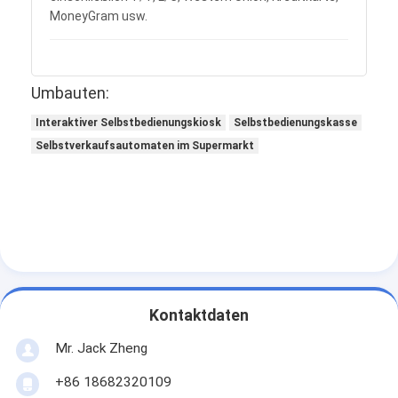
Zunächst kann eine Probe zur Bewertung zur
Verfügung gestellt werden.
Welche Zahlungsmethoden akzeptiert Ihr
Unternehmen?
Die meisten Zahlungsmethoden werden akzeptiert,
einschließlich T/T, L/C, Western Union, Kreditkarte,
MoneyGram usw.
Umbauten:
Interaktiver Selbstbedienungskiosk
Selbstbedienungskasse
Selbstverkaufsautomaten im Supermarkt