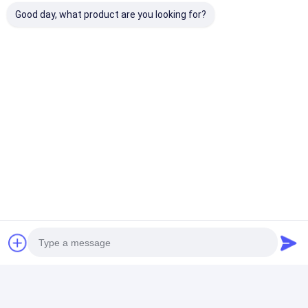
Zahlungskiosk mit Drucker für
Good day, what product are you looking for?
effiziente Transaktionen
Plaudern
Empfohlene Produkte
21.5 Zoll Kapazitiver
21.5-Zoll-
Anpassbares 
Touchscreen
kapazitiver
All-in-One-PO
Selbstbedienungs-
Touchscreen
System mit 21