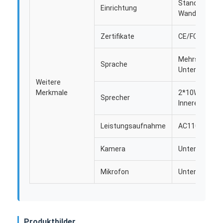
Bar-LED-Anzeige
Standfläche/
Einrichtung
Wand montier
LED-Anzeige
Zertifikate
CE/FCC/RoHS
Mehrsprachig
Sprache
Unterstützun
Weitere
Merkmale
2*10W Lautsp
Sprecher
Inneren
Leistungsaufnahme
AC110V bis 2
Kamera
Unterstützt
Mikrofon
Unterstützt
Produktbilder