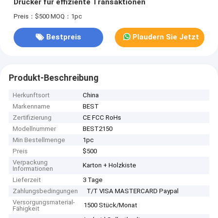
Drucker für effiziente Transaktionen
Preis：$500
MOQ：1pc
Bestpreis
Plaudern Sie Jetzt
Produkt-Beschreibung
Herkunftsort
China
Markenname
BEST
Zertifizierung
CE FCC RoHs
Modellnummer
BEST2150
Min Bestellmenge
1pc
Preis
$500
Verpackung
Karton + Holzkiste
Informationen
Lieferzeit
3 Tage
Zahlungsbedingungen
T/T VISA MASTERCARD Paypal
Versorgungsmaterial-
1500 Stück/Monat
Fähigkeit