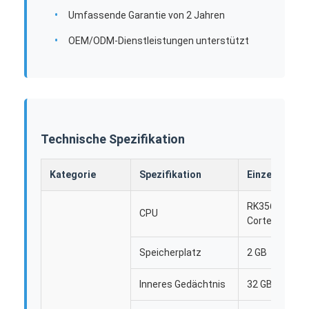
Umfassende Garantie von 2 Jahren
OEM/ODM-Dienstleistungen unterstützt
Technische Spezifikation
Kategorie
Spezifikation
Einzelheiten
RK3568, quad
CPU
Cortex-A55
Heim
Speicherplatz
2 GB
Produkte
Inneres Gedächtnis
32 GB
Über uns