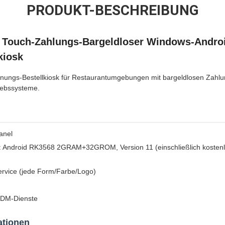
PRODUKT-BESCHREIBUNG
er Touch-Zahlungs-Bargeldloser Windows-Andro
kiosk
dienungs-Bestellkiosk für Restaurantumgebungen mit bargeldlosen Zahl
riebssysteme.
anel
: Android RK3568 2GRAM+32GROM, Version 11 (einschließlich kostenlo
vice (jede Form/Farbe/Logo)
ODM-Dienste
ationen