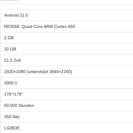
Android 11.0
RK3568, Quad-Core ARM Cortex-A55
2 GB
32 GB
21,5 Zoll
1920×1080 (unterstützt 3840×2160)
3000:1
178°/178°
60.000 Stunden
350 Nits
LG/BOE