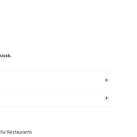
,
kiosk
 für Restaurants