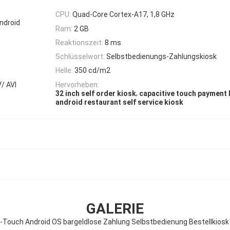
CPU:
Quad-Core Cortex-A17, 1,8 GHz
ndroid
Ram:
2 GB
Reaktionszeit:
8 ms
Schlüsselwort:
Selbstbedienungs-Zahlungskiosk
Helle:
350 cd/m2
/ AVI
Hervorheben:
,
32 inch self order kiosk
capacitive touch payment 
android restaurant self service kiosk
GALERIE
iv-Touch Android OS bargeldlose Zahlung Selbstbedienung Bestellkiosk