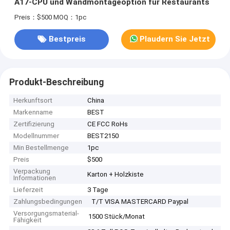
A17-CPU und Wandmontageoption für Restaurants
Preis：$500
MOQ：1pc
Bestpreis
Plaudern Sie Jetzt
Produkt-Beschreibung
Herkunftsort
China
Markenname
BEST
Zertifizierung
CE FCC RoHs
Modellnummer
BEST2150
Min Bestellmenge
1pc
Preis
$500
Verpackung
Karton + Holzkiste
Informationen
Lieferzeit
3 Tage
Zahlungsbedingungen
T/T VISA MASTERCARD Paypal
Versorgungsmaterial-
1500 Stück/Monat
Fähigkeit