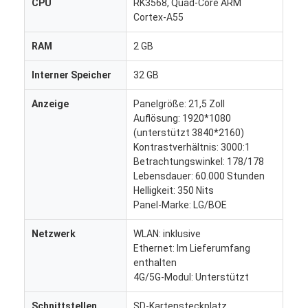
CPU
RK3568, Quad-Core ARM
Cortex-A55
RAM
2 GB
Interner Speicher
32 GB
Anzeige
Panelgröße: 21,5 Zoll
Auflösung: 1920*1080
(unterstützt 3840*2160)
Kontrastverhältnis: 3000:1
Betrachtungswinkel: 178/178
Lebensdauer: 60.000 Stunden
Helligkeit: 350 Nits
Panel-Marke: LG/BOE
Heim
Netzwerk
WLAN: inklusive
Ethernet: Im Lieferumfang
Produkte
enthalten
4G/5G-Modul: Unterstützt
Über uns
Schnittstellen
SD-Kartensteckplatz