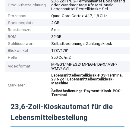
23.6 Zoll POS-Terminalhalter Bodenstand
Produktbezeichnung
oder Wandmontage Kfc McDonald
Lebensmittel Bestellkioske Sel
Prozessor
Quad-Core Cortex-A17, 1,8 GHz
Speicherplatz
2 GB
Reaktionszeit
8 ms
ROM
32 GB
Schlüsselwort
Selbstbedienungs-Zahlungskiosk
Blickwinkel
178°/178°
Helle
350 Cd/m2
MPEG1/ MPEG2/ MPEG4/ DivX/ ASP/
Videoformat
WMV/ AVI
,
Lebensmittelbestellkiosk-POS-Terminal
23.6 Zoll Lebensmittelbestellkiosk-
Maschine
Markieren:
,
Selbstbedienungs-Payment-Kiosk-POS-
Terminal
23,6-Zoll-Kioskautomat für die
Lebensmittelbestellung