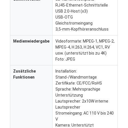
RJ45-Ethernet-Schnittstelle
Werksbesichtigung
USB 2.0-Host (x3)
USB-OTG
Qualitätskontrolle
Gleichstromeingang
3,5-mm-Kopfhöreranschluss
Kontaktieren Sie uns
Medienwiedergabe
Videoformate: MPEG-1, MPEG-2,
Neuigkeiten
MPEG-4, H.263, H.264, VC1, RV
usw. (unterstützt bis zu 4K)
Fälle
Foto: JPEG
Plaudern Sie Jetzt
Zusätzliche
Installation:
Funktionen
Stand-/Wandmontage
Zertifikate: CE/FCC/RoHS
Sprache: Mehrsprachige
Digitale LCD-Signatur für Innenräume
Unterstützung
Lautsprecher: 2x10W interne
Lcd-digitale Beschilderung im Freien
Lautsprecher
Stromeingang: AC 110 V bis 240
Boden, der lcd-digitale Beschilderung steht
V
Kamera: Unterstützt