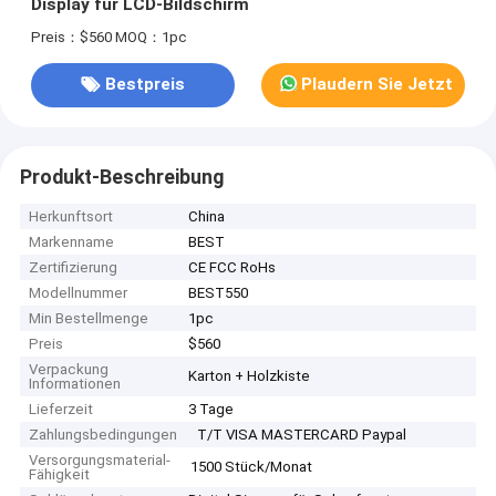
Display für LCD-Bildschirm
Preis：$560
MOQ：1pc
Bestpreis
Plaudern Sie Jetzt
Produkt-Beschreibung
Herkunftsort
China
Markenname
BEST
Zertifizierung
CE FCC RoHs
Modellnummer
BEST550
Min Bestellmenge
1pc
Preis
$560
Verpackung
Karton + Holzkiste
Informationen
Lieferzeit
3 Tage
Zahlungsbedingungen
T/T VISA MASTERCARD Paypal
Versorgungsmaterial-
1500 Stück/Monat
Fähigkeit