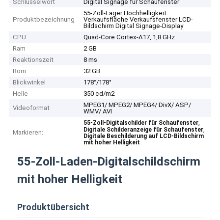
Schlüsselwort
Digital Signage für Schaufenster
55-Zoll-Lager Hochhelligkeit
Produktbezeichnung
Verkaufsfläche Verkaufsfenster LCD-
Bildschirm Digital Signage-Display
CPU
Quad-Core Cortex-A17, 1,8 GHz
Ram
2 GB
Reaktionszeit
8 ms
Rom
32 GB
Blickwinkel
178°/178°
Helle
350 cd/m2
MPEG1/ MPEG2/ MPEG4/ DivX/ ASP/
Videoformat
WMV/ AVI
,
55-Zoll-Digitalschilder für Schaufenster
,
Digitale Schilderanzeige für Schaufenster
Markieren:
Digitale Beschilderung auf LCD-Bildschirm
mit hoher Helligkeit
55-Zoll-Laden-Digitalschildschirm
mit hoher Helligkeit
Produktübersicht