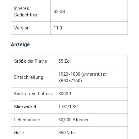
Inneres
32 GB
Gedächtnis
Version
11.0
Anzeige
Größe der Platte
55 Zoll
1920×1080 (unterstützt
Entschließung
3840×2160)
Kontrastverhältnis
3000:1
Heim
Blickwinkel
178°/178°
Produkte
Lebensdauer
60,000 Stunden
Über uns
Helle
350 Nits