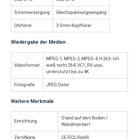
digitaler Podium
Stromversorgung
Gleichspannungseingang
Selbstbestellungskiosk
Ohrhörer
3.5mm-Kopfhörer
Bildschirm des Schaufensters
Wiedergabe der Medien
Stange LCD-Anzeige
Tragbare digitale Beschilderung
MPEG-1, MPEG-2, MPEG-4, H.263- Ich
Videoformat
weiß nicht.264, VC1, RV usw.,
unterstützt bis zu 4K
Transparenter LCD-Bildschirm
Fotografie
JPEG-Datei
Miet-LED-Anzeige
Touch Screen Tabelle
Weitere Merkmale
LED Filmbildschirm
Stand auf dem Boden /
Einrichtung
Wandmontiert
Anzeige mit E-Tinte
Zertifikate
CE/FCC/RoHS