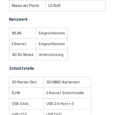
Werksbesichtigung
Marke der Platte
LG/BOE
Qualitätskontrolle
Netzwerk
Kontaktieren Sie uns
WLAN
Eingeschlossen
Neuigkeiten
Ethernet
Eingeschlossen
Fälle
4G/5G-Modul
Unterstützung
Plaudern Sie Jetzt
Schnittstelle
SD-Karten-Slot
SD/MMC-Kartenslot
Digitale LCD-Signatur für Innenräume
RJ45
Ethernet-Schnittstelle
Lcd-digitale Beschilderung im Freien
USB-Stick
USB 2.0-Host × 3
Boden, der lcd-digitale Beschilderung steht
USB OTG
USB OTG