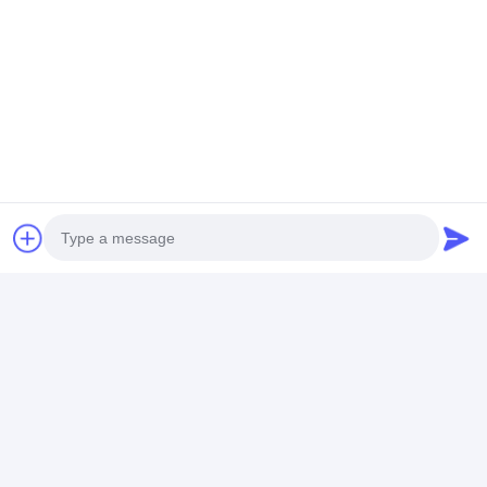
Photo
Video Call
Audio Call