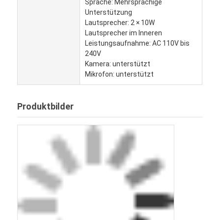
Sprache: Mehrsprachige
digitaler Podium
Unterstützung
Lautsprecher: 2 × 10W
Selbstbestellungskiosk
Lautsprecher im Inneren
Leistungsaufnahme: AC 110V bis
Bildschirm des Schaufensters
240V
Kamera: unterstützt
Stange LCD-Anzeige
Mikrofon: unterstützt
Tragbare digitale Beschilderung
Produktbilder
Transparenter LCD-Bildschirm
Miet-LED-Anzeige
Touch Screen Tabelle
LED Filmbildschirm
Anzeige mit E-Tinte