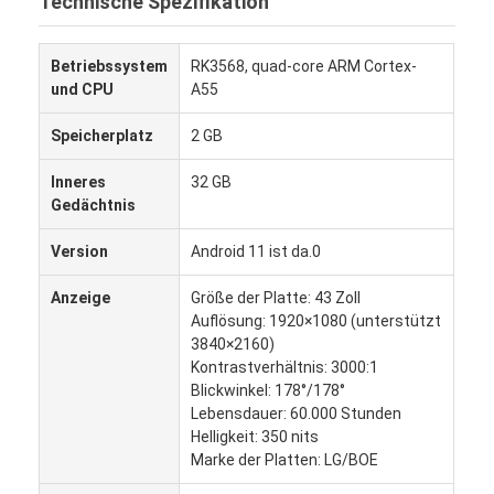
Technische Spezifikation
Betriebssystem
RK3568, quad-core ARM Cortex-
und CPU
A55
Speicherplatz
2 GB
Inneres
32 GB
Gedächtnis
Version
Android 11 ist da.0
Anzeige
Größe der Platte: 43 Zoll
Auflösung: 1920×1080 (unterstützt
3840×2160)
Kontrastverhältnis: 3000:1
Heim
Blickwinkel: 178°/178°
Lebensdauer: 60.000 Stunden
Produkte
Helligkeit: 350 nits
Marke der Platten: LG/BOE
Über uns