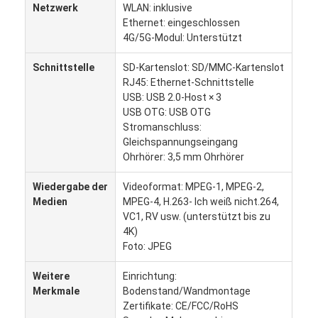
Netzwerk
WLAN: inklusive
Werksbesichtigung
Ethernet: eingeschlossen
4G/5G-Modul: Unterstützt
Qualitätskontrolle
Schnittstelle
SD-Kartenslot: SD/MMC-Kartenslot
Kontaktieren Sie uns
RJ45: Ethernet-Schnittstelle
USB: USB 2.0-Host × 3
Neuigkeiten
USB OTG: USB OTG
Stromanschluss:
Fälle
Gleichspannungseingang
Ohrhörer: 3,5 mm Ohrhörer
Plaudern Sie Jetzt
Wiedergabe der
Videoformat: MPEG-1, MPEG-2,
Medien
MPEG-4, H.263- Ich weiß nicht.264,
VC1, RV usw. (unterstützt bis zu
4K)
Digitale LCD-Signatur für Innenräume
Foto: JPEG
Lcd-digitale Beschilderung im Freien
Weitere
Einrichtung:
Merkmale
Bodenstand/Wandmontage
Boden, der lcd-digitale Beschilderung steht
Zertifikate: CE/FCC/RoHS