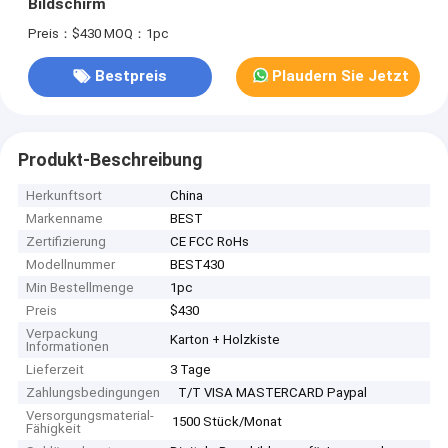
Bildschirm
Preis：$430
MOQ：1pc
Bestpreis
Plaudern Sie Jetzt
Produkt-Beschreibung
Herkunftsort
China
Markenname
BEST
Zertifizierung
CE FCC RoHs
Modellnummer
BEST430
Min Bestellmenge
1pc
Preis
$430
Verpackung
Karton + Holzkiste
Informationen
Lieferzeit
3 Tage
Zahlungsbedingungen
T/T VISA MASTERCARD Paypal
Versorgungsmaterial-
1500 Stück/Monat
Fähigkeit