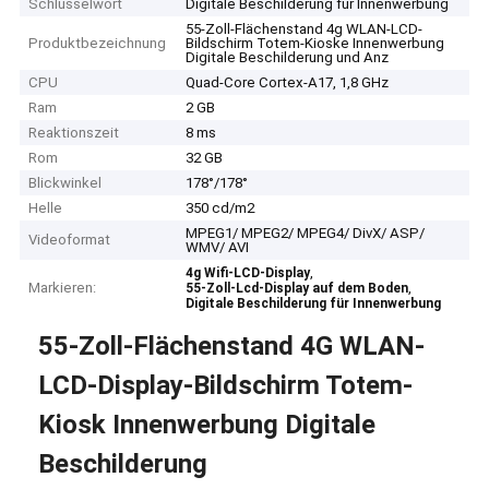
Schlüsselwort
Digitale Beschilderung für Innenwerbung
55-Zoll-Flächenstand 4g WLAN-LCD-
Produktbezeichnung
Bildschirm Totem-Kioske Innenwerbung
Digitale Beschilderung und Anz
CPU
Quad-Core Cortex-A17, 1,8 GHz
Ram
2 GB
Reaktionszeit
8 ms
Rom
32 GB
Blickwinkel
178°/178°
Helle
350 cd/m2
MPEG1/ MPEG2/ MPEG4/ DivX/ ASP/
Videoformat
WMV/ AVI
,
4g Wifi-LCD-Display
Markieren:
,
55-Zoll-Lcd-Display auf dem Boden
Digitale Beschilderung für Innenwerbung
55-Zoll-Flächenstand 4G WLAN-
LCD-Display-Bildschirm Totem-
Kiosk Innenwerbung Digitale
Beschilderung