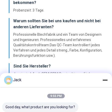
bekommen?
Probenzeit: 3 Tage.
Warum sollten Sie bei uns kaufen und nicht bei
anderen Lieferanten?
Professionelle Blechfabrik und ein Team von Designern
und Ingenieuren. Professionelles und erfahrenes
Qualitätskontrollteam.Das QC-Team kontrolliert jedes
Verfahren und jedes Detail streng., Farbe, Konfiguration,
Berührungsfunktion usw.).
Sind Sie Hersteller?
Ja, wir sind. Auch OEM/ODM Service hier verfügbar.
Jack
Was ist Ihr MOQ?
Zunächst kann eine Probe zur Bewertung zur
9:55 PM
Verfügung gestellt werden.
Good day, what product are you looking for?
Welche Zahlungsmethoden akzeptiert Ihr