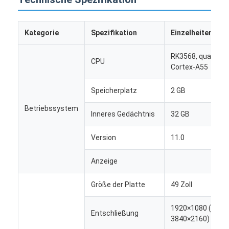
Kategorie
Spezifikation
Einzelheiten
RK3568, quad-co
CPU
Cortex-A55
Speicherplatz
2 GB
Betriebssystem
Inneres Gedächtnis
32 GB
Version
11.0
Anzeige
Heim
Größe der Platte
49 Zoll
Produkte
1920×1080 (unter
Entschließung
Über uns
3840×2160)