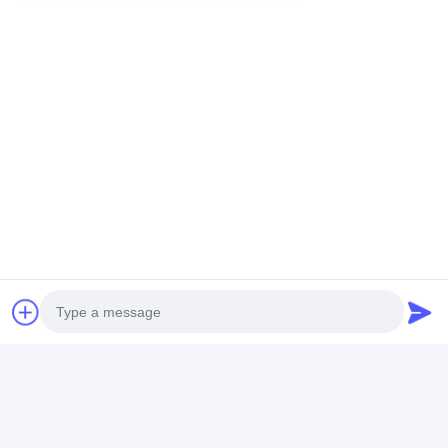
Unternehmen?
Die meisten Zahlungsmethoden werden hier akzeptiert,
wie T/T, L/C, Western Union, Kreditkarte, MoneyGram
usw.
Umbauten:
Digitale Beschilderung für Innenwerbung
digitale Werbungsinnenschirme
Innenräumliche LCD-Werbeanzeige
Kontaktdaten
Photo
Mr. Jack Zheng