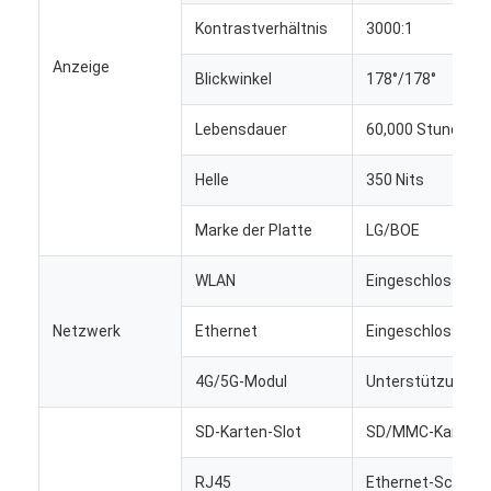
Werksbesichtigung
Kontrastverhältnis
3000:1
Anzeige
Qualitätskontrolle
Blickwinkel
178°/178°
Kontaktieren Sie uns
Lebensdauer
60,000 Stunden
Neuigkeiten
Helle
350 Nits
Fälle
Marke der Platte
LG/BOE
Plaudern Sie Jetzt
WLAN
Eingeschlossen
Netzwerk
Ethernet
Eingeschlossen
Digitale LCD-Signatur für Innenräume
4G/5G-Modul
Unterstützung
Lcd-digitale Beschilderung im Freien
SD-Karten-Slot
SD/MMC-Kartens
Boden, der lcd-digitale Beschilderung steht
RJ45
Ethernet-Schnitts