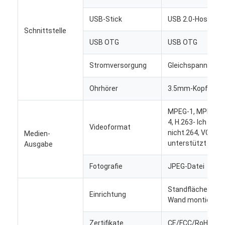
digitaler Podium
USB-Stick
USB 2.0-Host × 3
Selbstbestellungskiosk
Schnittstelle
USB OTG
USB OTG
Bildschirm des Schaufensters
Stromversorgung
Gleichspannungs
Stange LCD-Anzeige
Ohrhörer
3.5mm-Kopfhöre
Tragbare digitale Beschilderung
MPEG-1, MPEG-2,
Transparenter LCD-Bildschirm
4, H.263- Ich weiß
Videoformat
nicht.264, VC1, RV
Medien-
Miet-LED-Anzeige
unterstützt bis z
Ausgabe
Touch Screen Tabelle
Fotografie
JPEG-Datei
LED Filmbildschirm
Standfläche/an d
Einrichtung
Wand montiert
Anzeige mit E-Tinte
Zertifikate
CE/FCC/RoHS