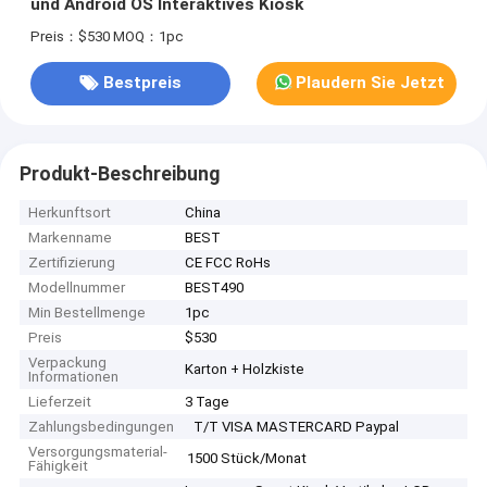
und Android OS Interaktives Kiosk
Preis：$530
MOQ：1pc
Bestpreis
Plaudern Sie Jetzt
Produkt-Beschreibung
Herkunftsort
China
Markenname
BEST
Zertifizierung
CE FCC RoHs
Modellnummer
BEST490
Min Bestellmenge
1pc
Preis
$530
Verpackung
Karton + Holzkiste
Informationen
Lieferzeit
3 Tage
Zahlungsbedingungen
T/T VISA MASTERCARD Paypal
Versorgungsmaterial-
1500 Stück/Monat
Fähigkeit