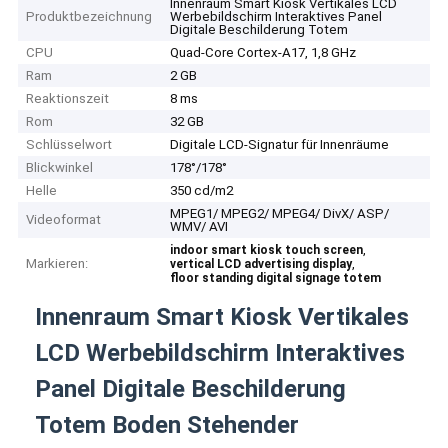
Innenraum Smart Kiosk Vertikales LCD
Produktbezeichnung
Werbebildschirm Interaktives Panel
Digitale Beschilderung Totem
CPU
Quad-Core Cortex-A17, 1,8 GHz
Ram
2 GB
Reaktionszeit
8 ms
Rom
32 GB
Schlüsselwort
Digitale LCD-Signatur für Innenräume
Blickwinkel
178°/178°
Helle
350 cd/m2
MPEG1/ MPEG2/ MPEG4/ DivX/ ASP/
Videoformat
WMV/ AVI
,
indoor smart kiosk touch screen
Markieren:
,
vertical LCD advertising display
floor standing digital signage totem
Innenraum Smart Kiosk Vertikales
LCD Werbebildschirm Interaktives
Panel Digitale Beschilderung
Totem Boden Stehender