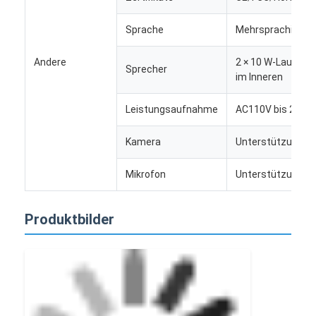
Bar-LED-Anzeige
Sprache
Mehrsprachig
LED-Anzeige
Andere
2 × 10 W-Lautspr
Sprecher
im Inneren
Leistungsaufnahme
AC110V bis 240V
Kamera
Unterstützung
Mikrofon
Unterstützung
Produktbilder