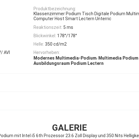
Produktbezeichnung:
Klassenzimmer Podium Tisch Digitale Podium Multi
Computer Host Smart Lectern Unterric
Reaktionszeit:
5 ms
Blickwinkel:
178°/178°
Helle:
350 cd/m2
/ AVI
Hervorheben:
,
Modernes Multimedia-Podium
Multimedia Podiu
Ausbildungsraum Podium Lectern
GALERIE
ium mit Intel i5 6th Prozessor 23.6 Zoll Display und 350 Nits Hellig