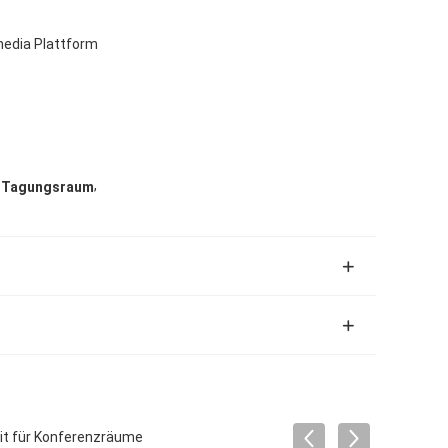
media Plattform
,
m Tagungsraum
keit für Konferenzräume