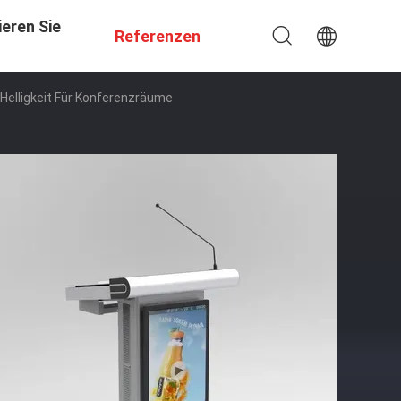
eren Sie
Referenzen
 Helligkeit Für Konferenzräume