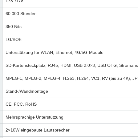
178°/178°
60.000 Stunden
350 Nits
LG/BOE
Unterstützung für WLAN, Ethernet, 4G/5G-Module
SD-Kartensteckplatz, RJ45, HDMI, USB 2.0×3, USB OTG, Stromans
MPEG-1, MPEG-2, MPEG-4, H.263, H.264, VC1, RV (bis zu 4K), J
Stand-/Wandmontage
CE, FCC, RoHS
Mehrsprachige Unterstützung
2×10W eingebaute Lautsprecher