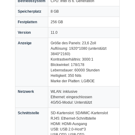
Betriebssystem
CPU: Intel I5 6. Generation
Speicherplatz
8 GB
Festplatten
256 GB
Version
11.0
Anzeige
Größe des Panels: 23,6 Zoll
Auflösung: 1920*1080 (unterstützt
3840*2160)
Kontrastverhältnis: 3000:1
Blickwinkel: 178/178
Lebensdauer: 60000 Stunden
Helligkeit: 350 Nits
Marke der Platten: LG/BOE
Netzwerk
WLAN: inklusive
Ethernet: eingeschlossen
Heim
4G/5G-Modul: Unterstützt
Schnittstelle
SD-Kartenslot: SD/MMC-Kartenslot
Produkte
RJ45: Ethernet-Schnittstelle
HDMI: HDMI-Ausgang
Über uns
USB: USB 2.0-Host*3
USB OTG: USB OTG