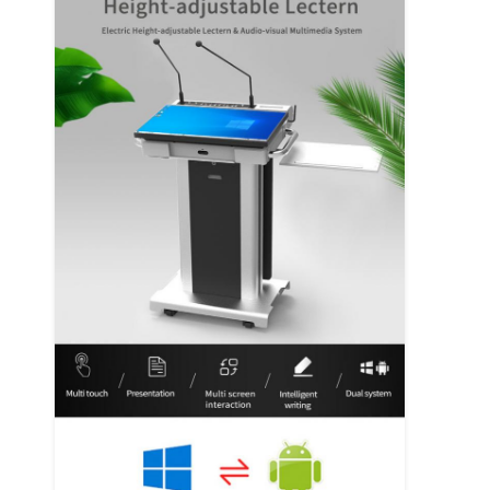
digitaler Podium
Selbstbestellungskiosk
Bildschirm des Schaufensters
Stange LCD-Anzeige
Tragbare digitale Beschilderung
Transparenter LCD-Bildschirm
Miet-LED-Anzeige
Touch Screen Tabelle
LED Filmbildschirm
Anzeige mit E-Tinte