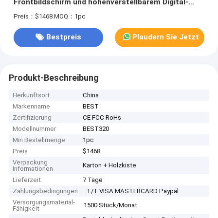
Frontbildschirm und höhenverstellbarem Digital-
Lektor mit Intel i5 6th
Preis：$1468
MOQ：1pc
Bestpreis
Plaudern Sie Jetzt
Produkt-Beschreibung
Herkunftsort
China
Markenname
BEST
Zertifizierung
CE FCC RoHs
Modellnummer
BEST320
Min Bestellmenge
1pc
Preis
$1468
Verpackung
Karton + Holzkiste
Informationen
Lieferzeit
7 Tage
Zahlungsbedingungen
T/T VISA MASTERCARD Paypal
Versorgungsmaterial-
1500 Stück/Monat
Fähigkeit