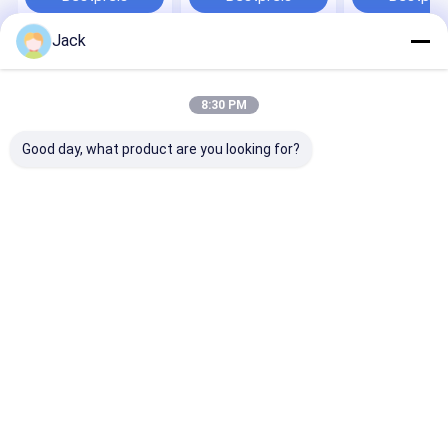
Cd/m² Helligkeit für
intelligente
interaktiven
den Schulunterricht
Multimedia-
Unterricht
Präsentationen
Jack
Startseite
Über uns
Kontakt
Desktop Site
Sitemap
Privacy Policy
8:30 PM
Qualität
Digitale LCD-Signatur für Innenräume
China
Fabrik.Copyright © 2026 Shenzhen Best Special Display
Technology Co., Ltd.. All Rights Reserved.
Good day, what product are you looking for?