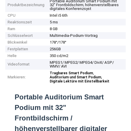
Portable Auditorium Smart Podium mit
Produktbezeichnung
32" Frontbildschirm; höhenverstellbares
digitales Konferenzsyst
CPU
Intel i5 6th
Reaktionszeit
5 ms
Ram
8 GB
Schlüsselwort
Multimedia-Podium-Vortrag
Blickwinkel
178°/178°
Festplatten
256GB
Helle
350 cd/m2
MPEG1/ MPEG2/ MPEG4/ DivX/ ASP/
Videoformat
WMV/ AVI
,
Tragbares Smart Podium
Markieren:
,
Auditorium und Smart Podium
Digitale Lektüre mit Einstellbarkeit
Portable Auditorium Smart
Podium mit 32"
Frontbildschirm /
höhenverstellbarer digitaler