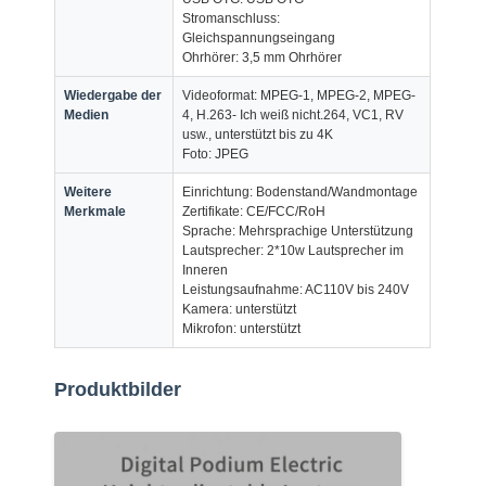
Stromanschluss:
Werksbesichtigung
Gleichspannungseingang
Ohrhörer: 3,5 mm Ohrhörer
Qualitätskontrolle
Wiedergabe der
Videoformat: MPEG-1, MPEG-2, MPEG-
Kontaktieren Sie uns
Medien
4, H.263- Ich weiß nicht.264, VC1, RV
usw., unterstützt bis zu 4K
Foto: JPEG
Neuigkeiten
Weitere
Einrichtung: Bodenstand/Wandmontage
Fälle
Merkmale
Zertifikate: CE/FCC/RoH
Sprache: Mehrsprachige Unterstützung
Lautsprecher: 2*10w Lautsprecher im
Plaudern Sie Jetzt
Inneren
Leistungsaufnahme: AC110V bis 240V
Kamera: unterstützt
Mikrofon: unterstützt
Digitale LCD-Signatur für Innenräume
Produktbilder
Lcd-digitale Beschilderung im Freien
Boden, der lcd-digitale Beschilderung steht