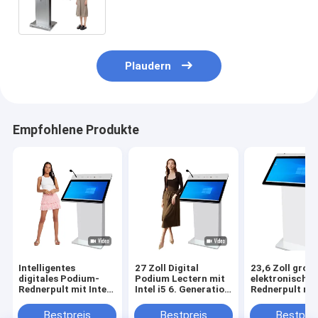
Lektor mit Intel i5 6th
Plaudern
Empfohlene Produkte
Intelligentes
27 Zoll Digital
23,6 Zoll groß
digitales Podium-
Podium Lectern mit
elektronisches
Rednerpult mit Intel
Intel i5 6. Generation
Rednerpult mit
i5 6th, 27-Zoll-
und 350 Cd/m2
i5 6. CPU und 
Display und 350
Helligkeit für
Cd/m² Helligke
Bestpreis
Bestpreis
Bestprei